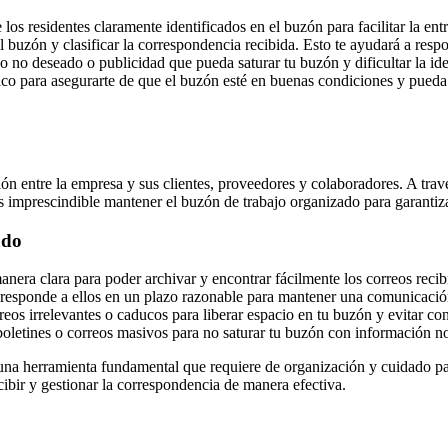
 los residentes claramente identificados en el buzón para facilitar la en
l buzón y clasificar la correspondencia recibida. Esto te ayudará a re
o no deseado o publicidad que pueda saturar tu buzón y dificultar la id
co para asegurarte de que el buzón esté en buenas condiciones y pueda p
ón entre la empresa y sus clientes, proveedores y colaboradores. A travé
s imprescindible mantener el buzón de trabajo organizado para garantiza
ado
anera clara para poder archivar y encontrar fácilmente los correos recib
y responde a ellos en un plazo razonable para mantener una comunicación
eos irrelevantes o caducos para liberar espacio en tu buzón y evitar co
boletines o correos masivos para no saturar tu buzón con información no 
 una herramienta fundamental que requiere de organización y cuidado pa
bir y gestionar la correspondencia de manera efectiva.