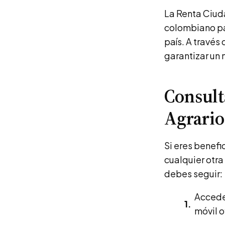
La Renta Ciud
colombiano pa
país. A través
garantizar un 
Consult
Agrario
Si eres benefi
cualquier otra
debes seguir:
Accede 
móvil o