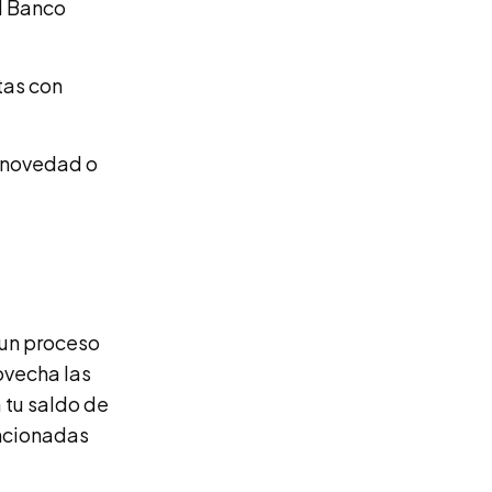
l Banco
tas con
r novedad o
 un proceso
ovecha las
 tu saldo de
ncionadas