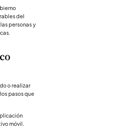
bierno
rables del
 las personas y
icas.
nco
do o realizar
 los pasos que
aplicación
tivo móvil.