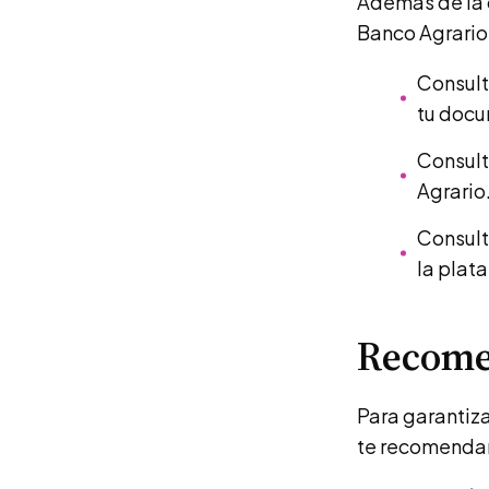
Además de la c
Banco Agrario
Consult
tu docu
Consulta
Agrario
Consult
la plat
Recome
Para garantiza
te recomendam