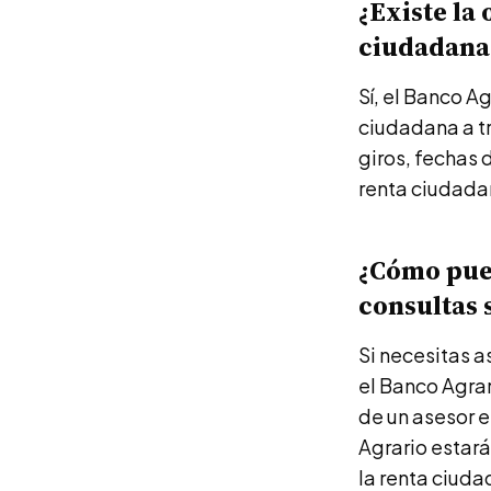
¿Existe la
ciudadana 
Sí, el Banco A
ciudadana a tr
giros, fechas 
renta ciudada
¿Cómo pued
consultas 
Si necesitas a
el Banco Agrar
de un asesor e
Agrario estará
la renta ciuda