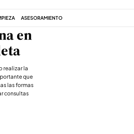
MPIEZA
ASESORAMIENTO
na en
eta
 realizar la
mportante que
das las formas
ar consultas