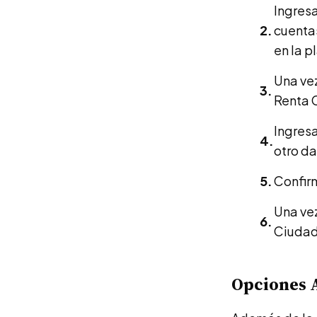
Ingresa
cuentas
en la p
Una vez
Renta 
Ingresa
otro da
Confirm
Una vez
Ciudada
Opciones A