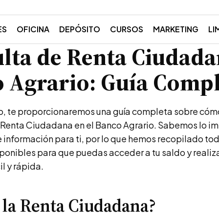
ES
OFICINA
DEPÓSITO
CURSOS
MARKETING
LI
lta de Renta Ciudada
 Agrario: Guía Compl
lo, te proporcionaremos una guía completa sobre cómo
a Renta Ciudadana en el Banco Agrario. Sabemos lo i
e información para ti, por lo que hemos recopilado to
onibles para que puedas acceder a tu saldo y realiz
l y rápida.
 la Renta Ciudadana?