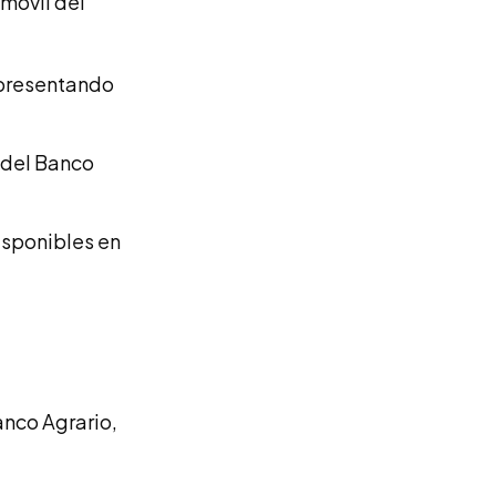
 móvil del
o presentando
e del Banco
disponibles en
anco Agrario,