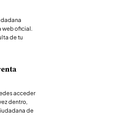
iudadana
 web oficial.
lta de tu
renta
puedes acceder
vez dentro,
 ciudadana de