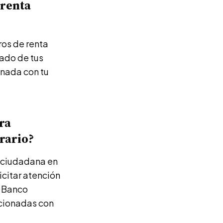
 renta
ros de renta
tado de tus
onada con tu
ra
rario?
a ciudadana en
icitar atención
l Banco
acionadas con