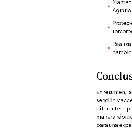
Mantén 
Agrario 
Protege
tercero
Realiza
cambio 
Conclus
En resumen, l
sencillo y acc
diferentes opc
manera rápida
para una expe