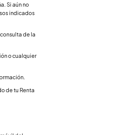
a. Si aún no
asos indicados
 consulta de la
ión o cualquier
formación.
do de tu Renta