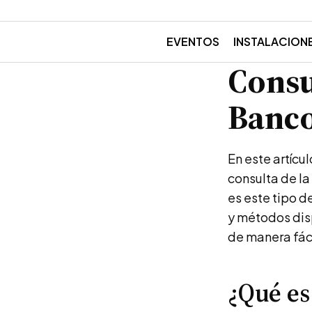
EVENTOS
INSTALACION
Consu
Banco
En este artícu
consulta de l
es este tipo d
y métodos disp
de manera fáci
¿Qué es