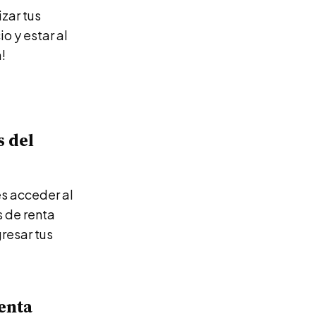
zar tus
o y estar al
a!
s del
es acceder al
s de renta
resar tus
renta